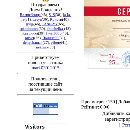
Поздравляем с
Днем Рождения!
Волшебница
(48)
,
S_S
(30)
,
la-la-
la
(31)
,
Lesya
(36)
,
Кристи
(40)
,
чудь
(46)
,
TANIAYY
(65)
,
spiridonova
(39)
,
chuchelka-
(48)
,
Катринка
(39)
,
Гуля3085
(46)
,
privet
(26)
,
Полина99
(31)
,
denyshaman
(27)
,
vibore
(41)
,
nekmek
(33)
Приветствуем
нового участника
mark03012015
Пользователи,
посетившие сайт
за текущий день
Просмотров
: 159 |
Доба
Рейтинг
:
0.0
/
0
Добавлять к
зарегистри
[
Рег