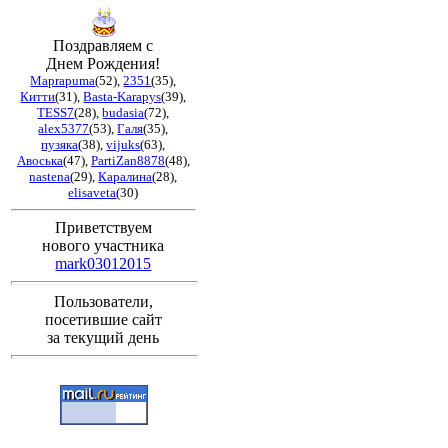
Поздравляем с
Днем Рождения!
Maprapuma
(52)
,
2351
(35)
,
Китти
(31)
,
Basta-Karapys
(39)
,
TESS7
(28)
,
budasia
(72)
,
alex5377
(53)
,
Галя
(35)
,
пузяка
(38)
,
vijuks
(63)
,
Авоська
(47)
,
PartiZan8878
(48)
,
nastena
(29)
,
Каралина
(28)
,
elisaveta
(30)
Приветствуем
нового участника
mark03012015
Пользователи,
посетившие сайт
за текущий день