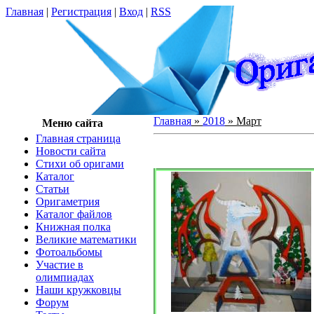
Главная
|
Регистрация
|
Вход
|
RSS
Главная
»
2018
»
Март
Меню сайта
Главная страница
Новости сайта
Cтихи об оригами
Каталог
Статьи
Оригаметрия
Каталог файлов
Книжная полка
Великие математики
Фотоальбомы
Участие в
олимпиадах
Наши кружковцы
Форум