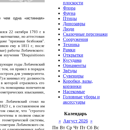
плоскости
Флора
Фауна
Птицы
е чем одна «истинная»
Динозавры
Люди
ился 22 октября 1793 г. в
Сказочные персонажи
 математике, но аттестован
Сооружения
аже "признаки безбожия".
Техника
вило ему в 1811 г.; после
Рамки
ные) работы Лобачевского:
Открытки
изучения "Disquisitiones
Кусудама
ледующие годы Лобачевский
Орнаменты
 тем, он привел в порядок
Звёзды
построек для университета.
Сувениры
) и занимал эту должность
Коробки, вазы,
 в которой отразилось его
корзинки
ость помощника попечителя
Насекомые
геометрических изысканиях,
Головные уборы и
но Лобачевский стоял на
аксессуары
823 г., в составленном им
том смысле, что "строгого
Календарь
 почтены в полном смысле
 геометрической системы,
«
Август 2026
»
еометрии Лобачевского см.
Пн
Вт
Ср
Чт
Пт
Сб
Вс
имо от одновременных работ