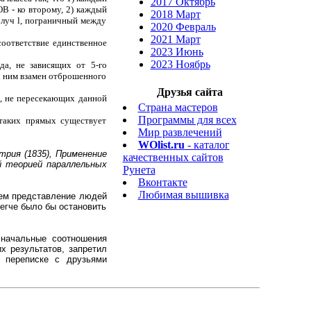
2017 Октябрь
ОВ - ко второму, 2) каждый
2018 Март
 луч l, пограничный между
2020 Февраль
2021 Март
соответствие единственное
2023 Июнь
2023 Ноябрь
да, не зависящих от 5-го
 к ним взамен отброшенного
Друзья сайта
х, не пересекающих данной
Страна мастеров
Программы для всех
 таких прямых существует
Мир развлечений
WOlist.ru
- каталог
трия (1835), Применение
качественных сайтов
й теорией параллельных
Рунета
Вконтакте
Любимая вышивка
шем представление людей
легче было бы остановить
 начальные соотношения
х результатов, запретил
й переписке с друзьями