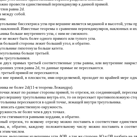
можно провести единственный перпендикуляр к данной прямой.
глов равна 2d.
ы между собой.
вны.
угольнике биссектриса угла при вершине является медианой и высотой, углы п
 наклонной. Известные теоремы о сравнении перпендикуляров, наклонных и их
ьника больше внутреннего угла, с ним не смежного.
ке не может быть более одного прямого или тупого угла.
ив большей стороны лежит больший угол, и обратно.
угольнике гипотенуза больше катета.
реугольника больше третьей.
ва треугольников.
ии двух прямых третьей соответственные углы равны, или внутренние накркс
ронних углов равна 2d, то данные прямые не пересекаются.
к третьей прямой не пересекаются.
ю вне прямой, в плоскости, ими определяемой, проходит по крайней мере од
ьника не более 2d(11-я теорема Лежандра).
е точки лежат по разные стороны прямой, то отрезок, их соединяющий, пересе
ерез вершину треугольника внутрь его, то он пересекает противоположную сто
угольника пересекаются в одной точке, лежащей внутри треугольника.
о вписать единственную окружность.
кружность не более чем в двух точках.
сти стягиваются равными хордами, и обратно.
чный отрезок, то всякому отрезку можно поставить в соответствие единстве
зка, и, обратно, каждому положительному числу можно поставить в соответ
я этим числом.
лучи, выходящие из вершины угла АОВ, а так же сторона АО и ОВ разбить на дв