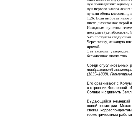
луч принадлежит одному и 
луч первого класса лежит
лучами обоих классов, при
1.26. Если выбрать некот
число, называемое мерой и
Исходным пунктом геомет
постулата (т.е. абсолютно
5-го постулата следующая 
Через точку, лежащую вне
прямой.
Эта аксиома утверждает 
бесконечное множество.
Среди опубликованных р
воображаемой геометри
(1835–1838), Геометриче
Его сравнивают с Колум
о строении Вселенной. И
Солнце и сдвинуть Землю
Выдающийся немецкий м
новой геометрии. Может
своим корреспондентам
геометрическими работам