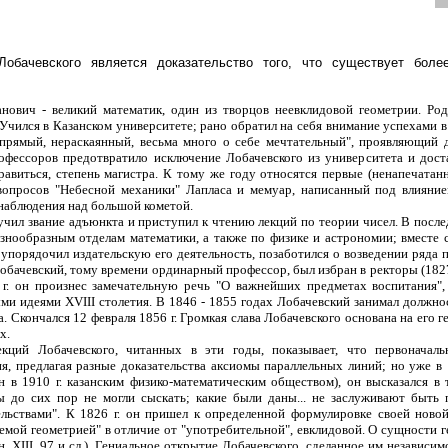
обачевского является доказательство того, что существует боле
нович - великий математик, один из творцов неевклидовой геометрии. Род
чился в Казанском университете; рано обратил на себя внимание успехами в
прямый, нераскаянный, весьма много о себе мечтательный", проявляющий д
офессоров предотвратило исключение Лобачевского из университета и доста
авиться, степень магистра. К тому же году относятся первые (ненапечатан
вопросов "Небесной механики" Лапласа и мемуар, написанный под влиянием 
о наблюдения над большой кометой.
лучил звание адъюнкта и приступил к чтению лекций по теории чисел. В пос
знообразным отделам математики, а также по физике и астрономии; вместе с
упорядочил издательскую его деятельность, позаботился о возведении ряда 
обачевский, тому времени ординарный профессор, был избран в ректоры (1827
 г. он произнес замечательную речь "О важнейших предметах воспитания",
ми идеями XVIII столетия. В 1846 - 1855 годах Лобачевский занимал должн
а. Скончался 12 февраля 1856 г. Громкая слава Лобачевского основана на его 
х.
екций Лобачевского, читанных в эти годы, показывает, что первоначаль
я, предлагая разные доказательства аксиомы параллельных линий; но уже в 1
н в 1910 г. казанским физико-математическим обществом), он высказался в 
ны до сих пор не могли сыскать; какие были даны... не заслуживают быть
ельствами". К 1826 г. он пришел к определенной формулировке своей новой
емой геометрией" в отличие от "употребительной", евклидовой. О сущности г
, XIII, 97 и сл.). Гениальное открытие Лобачевского, сделанное им независ