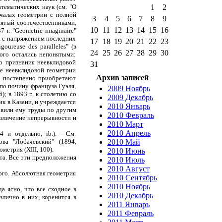
1
2
атематических наук (см. "О
ачалах геометрии с полной
3
4
5
6
7
8
9
нятый соотечественниками,
10
11
12
13
14
15
16
г. "Geometrie imaginaire"
 г., с напряжением последних
17
18
19
20
21
22
23
goureuse des paralleles" (в
24
25
26
27
28
29
30
кого остались непонятыми:
о признания неевклидовой
31
ие неевклидовой геометрии
Архив записей
го постепенно приобретают
по почину француза Гуэля,
2009 Ноябрь
; в 1893 г., к столетию со
2009 Декабрь
к в Казани, и учреждается
2010 Январь
авили ему труды по другим
2010 Февраль
азличение непрерывности и
2010 Март
2010 Апрель
 и отдельно, ib.). - См.
2010 Май
ва "Лобачевский" (1894,
метрия (XIII, 100).
2010 Июнь
ата. Все эти предположения
2010 Июль
2010 Август
ого. Абсолютная геометрия
2010 Сентябрь
2010 Ноябрь
а ясно, что все сходное в
2010 Декабрь
злично в них, коренится в
2011 Январь
2011 Февраль