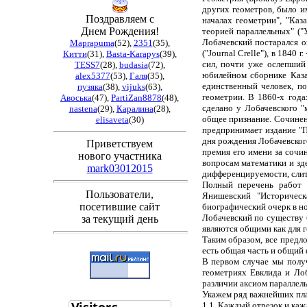
других геометров, было им
Поздравляем с
началах геометрии", "Каз
Днем Рождения!
теорией параллельных" ("
Лобачевский постарался о
Maprapuma
(52)
,
2351
(35)
,
("Journal Crelle"), в 1840 
Китти
(31)
,
Basta-Karapys
(39)
,
сил, почти уже ослепший - 
TESS7
(28)
,
budasia
(72)
,
юбилейном сборнике Казан
alex5377
(53)
,
Галя
(35)
,
единственный человек, п
пузяка
(38)
,
vijuks
(63)
,
геометрии. В 1860-х года
Авоська
(47)
,
PartiZan8878
(48)
,
сделано у Лобачевского "
nastena
(29)
,
Каралина
(28)
,
общее признание. Сочинен
elisaveta
(30)
предпринимает издание "По
дня рождения Лобачевског
Приветствуем
премия его имени за сочи
нового участника
вопросам математики и зд
mark03012015
дифференцируемости, слит
Полный перечень работ Л
Пользователи,
Янишевский "Историческ
посетившие сайт
биографический очерк в но
Лобачевский по существу б
за текущий день
являются общими как для г
Таким образом, все предл
есть общая часть и общий
В первом случае мы получ
геометриях Евклида и Лоб
различии аксиом параллель
Укажем ряд важнейших пла
1.1. Каждый отрезок и ка