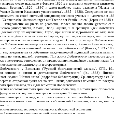
 впервые сжато изложено в феврале 1826 г. в заседании отделения физико-м
анский Вестник", 1829 - 1830) и затем наиболее полно развито в "Новых н
Ученые Записки Казанского университета", 1835 - 1838). Совершенно не по
знакомить со своей системой западноевропейских ученых и напечатал в 1837 
г. - "Geometrische Untersuchungen zur Theorie der Parallellinien" (Берн) и в 1855
"Pangeometrie ou precis de geometrie, fondee sur une theorie generale et ri
ского университета, Казань, 1856). Однако, и за границей идеи Лобачевс
о достоинству их оценивший, Гаусс, при жизни воздерживался от открытог
х была опубликована переписка Гаусса, где он свидетельствует, что развит
мастерски в истинно геометрическом духе". С тех пор заслуги Лобачевско
ия Лобачевского переводятся на иностранные языки; Казанский университет, 
лного собрания сочинений по геометрии Лобачевского" (Казань, 1883 - 1886)
о, ему воздвигается на собранные международной подпиской средства памятни
нения по неевклидовой геометрии. При жизни Лобачевского известность дост
есь в некоторых отношениях он предвосхитил позднейшее развитие науки (р
ное изложение планиметрии и стереометрии).
обачевского у Васильева ("Русский биографический словарь", СПб., 1914
ая записка о жизни и деятельности Лобачевского" (ib., 1868); Литвино
вом издании "Новых начал" (подробная библиография). Ср. литературу в ст. Гео
ерет за отправной пункт все то, что Евклид доказал без помощи 5-го постул
еометрии Евклида, так и для геометрии Лобачевского.
ожения абсолютной геометрии сохраняют свою силу и в геометрии Лобачевск
 фундамент евклидовой геометрии и геометрии Лобачевского.
им геометрию Евклида, во втором случае - Геометрию Лобачевского. Отсюд
ачевского имеет свои основания в абсолютной Геометрии, а все то, что ра
ности.
ниметрических теорем, относящихся к абсолютной геометрии.
ждый угол можно единственным образом разделить пополам.