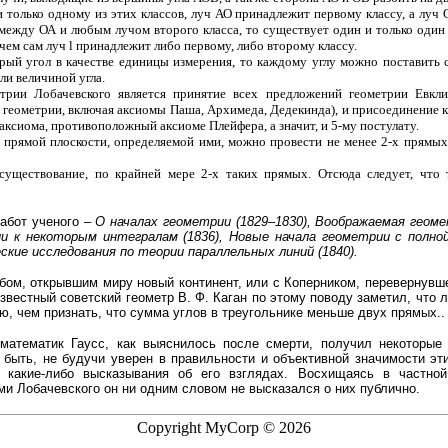
только одному из этих классов, луч АО принадлежит первому классу, а луч 
 между ОА и любым лучом второго класса, то существует один и только один
чем сам луч l принадлежит либо первому, либо второму классу.
орый угол в качестве единицы измерения, то каждому углу можно поставить 
ли величиной угла.
рии Лобачевского является принятие всех предложений геометрии Евкли
й геометрии, включая аксиомы Паша, Архимеда, Дедекинда), и присоединение
аксиома, противоположный аксиоме Плейфера, а значит, и 5-му постулату.
 прямой плоскости, определяемой ими, можно провести не менее 2-х прямы
существование, по крайней мере 2-х таких прямых. Отсюда следует, что
абот ученого –
О началах геометрии (1829–1830), Воображаемая геоме
и к некоторым интегралам (1836), Новые начала геометрии с полно
ские исследования по теории параллельных линий (1840).
бом, открывшим миру новый континент, или с Коперником, перевернув
звестный советский геометр В. Ф. Каган по этому поводу заметил, что 
, чем признать, что сумма углов в треугольнике меньше двух прямых..
атематик Гаусс, как выяснилось после смерти, получил некоторые
 быть, не будучи уверен в правильности и объективной значимости эти
 какие-либо высказывания об его взглядах. Восхищаясь в частно
и Лобачевского он ни одним словом не высказался о них публично.
Copyright MyCorp © 2026