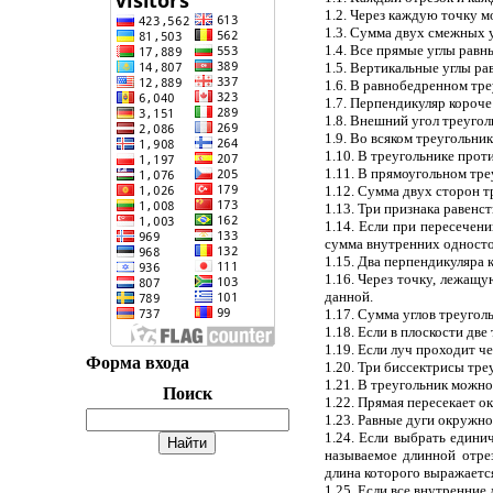
1.2. Через каждую точку 
1.3. Сумма двух смежных у
1.4. Все прямые углы равн
1.5. Вертикальные углы ра
1.6. В равнобедренном тре
1.7. Перпендикуляр короче
1.8. Внешний угол треугол
1.9. Во всяком треугольни
1.10. В треугольнике прот
1.11. В прямоугольном тре
1.12. Сумма двух сторон т
1.13. Три признака равенст
1.14. Если при пересечен
сумма внутренних односто
1.15. Два перпендикуляра 
1.16. Через точку, лежащу
данной.
1.17. Сумма углов треугол
1.18. Если в плоскости дв
1.19. Если луч проходит ч
Форма входа
1.20. Три биссектрисы тре
1.21. В треугольник можн
Поиск
1.22. Прямая пересекает о
1.23. Равные дуги окружно
1.24. Если выбрать едини
называемое длинной отре
длина которого выражаетс
1.25. Если все внутренние 