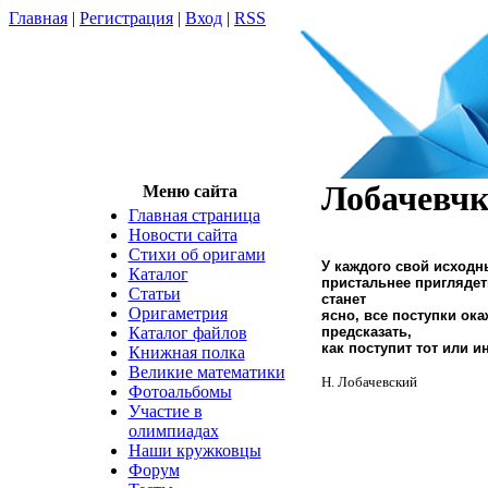
Главная
|
Регистрация
|
Вход
|
RSS
Лобачевч
Меню сайта
Главная страница
Новости сайта
Cтихи об оригами
У каждого свой исходн
Каталог
пристальнее приглядеть
Статьи
станет
Оригаметрия
ясно, все поступки ок
Каталог файлов
предсказать,
как поступит тот или и
Книжная полка
Великие математики
Н. Лобачевский
Фотоальбомы
Участие в
олимпиадах
Наши кружковцы
Форум