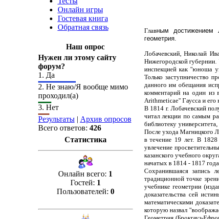
Тесты
Онлайн игры
Гостевая книга
Обратная связь
Глав
ным достижением Л
геометрия.
Наш опрос
Лобачевский, Николай Ива
Нужен ли этому сайту
Нижегородской губернии. У
форум?
инспекцией как "юноша у
1.
Да
Только заступничество пр
данного им обещания испр
2.
Не знаю/Я вообще мимо
комментарий на один из 
проходил(а)
Arithmeticae" Гаусса и ег
3.
Нет
В 1814 г. Лобачевский по
читал лекции по самым ра
Результаты
|
Архив опросов
библиотеку университета, 
Всего ответов:
426
После ухода Магницкого Л
Статистика
в течение 19 лет. В 1828
увлечение просветительны
казанского учебного округ
начатых в 1814 - 1817 года
Сохранившаяся запись л
Онлайн всего:
1
традиционной точке зрени
Гостей:
1
учебнике геометрии (изда
Пользователей:
0
доказательства сей исти
математическими доказат
которую назвал "вообража
Геометрия (Брокгауз-Ефрон