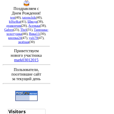
Поздравляем с
Днем Рождения!
test
(40)
,
tatemchik
(40)
,
k0lu4ka
(41)
,
Шкода
(38)
,
дракончик
(26)
,
Асенька
(38)
,
Gaben
(25)
,
Thel
(31)
,
Танюшка-
хохотушка
(46)
,
Вика11
(30)
,
кнопка24
(47)
,
yuli79
(47)
,
зилёная
(30)
Приветствуем
нового участника
mark03012015
Пользователи,
посетившие сайт
за текущий день