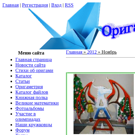
Главная
|
Регистрация
|
Вход
|
RSS
Главная
»
2012
»
Ноябрь
Меню сайта
Главная страница
Новости сайта
Cтихи об оригами
Каталог
Статьи
Оригаметрия
Каталог файлов
Книжная полка
Великие математики
Фотоальбомы
Участие в
олимпиадах
Наши кружковцы
Форум