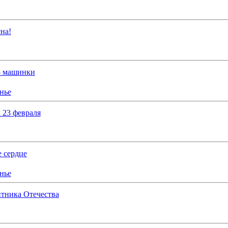
на!
- машинки
нье
 23 февраля
 сердце
нье
тника Отечества