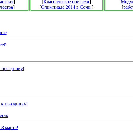
метрия
]
[
Классическое оригами
]
[
Модул
чества
]
[
Олимпиада 2014 в Сочи.
]
[
рабо
нье
тей
 празднику!
к празднику!
ьник
 8 марта!