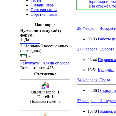
Тесты
[
оригами и гео
Онлайн игры
[
На страже Оте
Гостевая книга
Обратная связь
Наш опрос
28 Февраля, Воскресе
Нужен ли этому сайту
форум?
05:03
Работы де
1.
Да
2.
Не знаю/Я вообще мимо
27 Февраля, Суббота
проходил(а)
3.
Нет
23:44
Подарок к
Результаты
|
Архив опросов
Всего ответов:
426
18:51
Кусудама
Статистика
24 Февраля, Среда
22:06
Открытки 
Онлайн всего:
1
Гостей:
1
22 Февраля, Понедел
Пользователей:
0
16:48
Подарок к