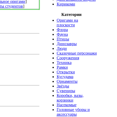
ьное оригами
]
Кирикоми
ты студентов
]
Категории
Оригами на
плоскости
Флора
Фауна
Птицы
Динозавры
Люди
Сказочные персонажи
Сооружения
Техника
Рамки
Открытки
Кусудама
Орнаменты
Звёзды
Сувениры
Коробки, вазы,
корзинки
Насекомые
Головные уборы и
аксессуары