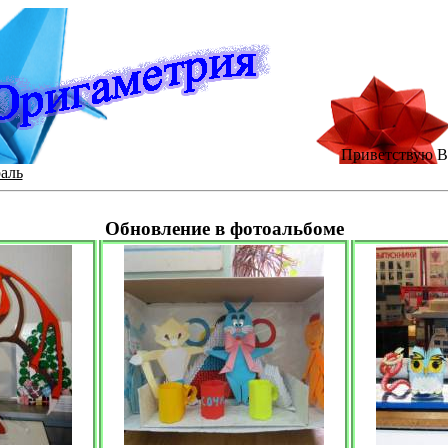
Приветствую В
аль
Обновление в фотоальбоме