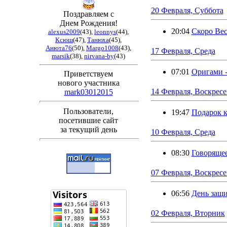
20 Февраля, Суббота
Поздравляем с
Днем Рождения!
20:04
Скоро Вес
alexus2009
(43)
,
leonnys
(44)
,
Ксюш
(47)
,
Танюха
(45)
,
Анюта76
(50)
,
Margo1008
(43)
,
17 Февраля, Среда
marsik
(38)
,
nirvana-by
(43)
07:01
Оригами 
Приветствуем
нового участника
14 Февраля, Воскресе
mark03012015
Пользователи,
19:47
Подарок к
посетившие сайт
за текущий день
10 Февраля, Среда
08:30
Говорящее
07 Февраля, Воскресе
06:56
День защи
02 Февраля, Вторник