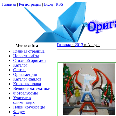
Главная
|
Регистрация
|
Вход
|
RSS
Главная
»
2013
»
Август
Меню сайта
Главная страница
Новости сайта
Cтихи об оригами
Каталог
Статьи
Оригаметрия
Каталог файлов
Книжная полка
Великие математики
Фотоальбомы
Участие в
олимпиадах
Наши кружковцы
Форум