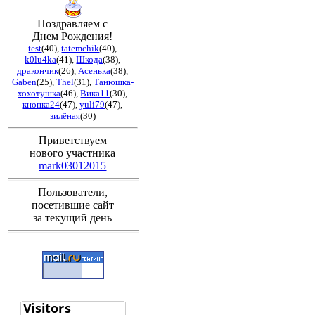
Поздравляем с
Днем Рождения!
test
(40)
,
tatemchik
(40)
,
k0lu4ka
(41)
,
Шкода
(38)
,
дракончик
(26)
,
Асенька
(38)
,
Gaben
(25)
,
Thel
(31)
,
Танюшка-
хохотушка
(46)
,
Вика11
(30)
,
кнопка24
(47)
,
yuli79
(47)
,
зилёная
(30)
Приветствуем
нового участника
mark03012015
Пользователи,
посетившие сайт
за текущий день