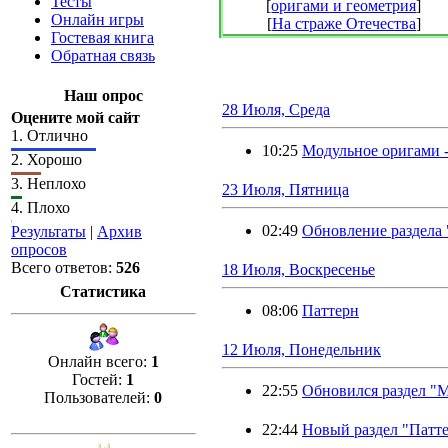
Тесты
[
оригами и геометрия
]
Онлайн игры
[
На страже Отечества
]
Гостевая книга
Обратная связь
Наш опрос
28 Июля, Среда
Оцените мой сайт
1.
Отлично
10:25
Модульное оригами -
2.
Хорошо
3.
Неплохо
23 Июля, Пятница
4.
Плохо
02:49
Обновление раздела 
Результаты
|
Архив
опросов
Всего ответов:
526
18 Июля, Воскресенье
Статистика
08:06
Паттерн
12 Июля, Понедельник
Онлайн всего:
1
Гостей:
1
22:55
Обновился раздел "
Пользователей:
0
22:44
Новый раздел "Патт