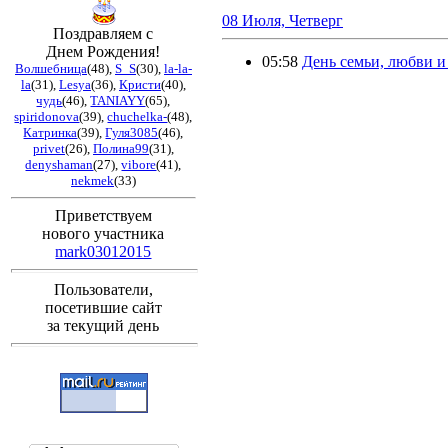
08 Июля, Четверг
Поздравляем с
Днем Рождения!
05:58
День семьи, любви и
Волшебница
(48)
,
S_S
(30)
,
la-la-
la
(31)
,
Lesya
(36)
,
Кристи
(40)
,
чудь
(46)
,
TANIAYY
(65)
,
spiridonova
(39)
,
chuchelka-
(48)
,
Катринка
(39)
,
Гуля3085
(46)
,
privet
(26)
,
Полина99
(31)
,
denyshaman
(27)
,
vibore
(41)
,
nekmek
(33)
Приветствуем
нового участника
mark03012015
Пользователи,
посетившие сайт
за текущий день