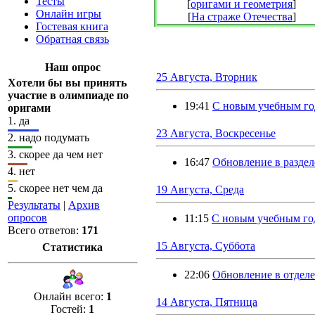
Тесты
[
оригами и геометрия
]
Онлайн игры
[
На страже Отечества
]
Гостевая книга
Обратная связь
Наш опрос
25 Августа, Вторник
Хотели бы вы принять
участие в олимпиаде по
19:41
С новым учебным го
оригами
1.
да
23 Августа, Воскресенье
2.
надо подумать
3.
скорее да чем нет
16:47
Обновление в раздел
4.
нет
5.
скорее нет чем да
19 Августа, Среда
Результаты
|
Архив
опросов
11:15
С новым учебным го
Всего ответов:
171
15 Августа, Суббота
Статистика
22:06
Обновление в отдел
Онлайн всего:
1
14 Августа, Пятница
Гостей:
1