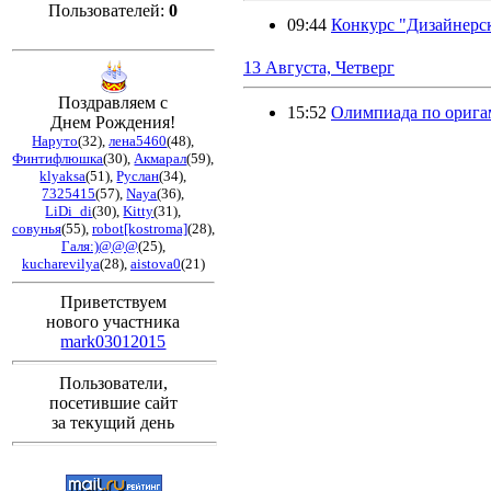
Пользователей:
0
09:44
Конкурс "Дизайнерск
13 Августа, Четверг
Поздравляем с
15:52
Олимпиада по орига
Днем Рождения!
Hapуто
(32)
,
лена5460
(48)
,
Финтифлюшка
(30)
,
Акмарал
(59)
,
klyaksa
(51)
,
Руслан
(34)
,
7325415
(57)
,
Naya
(36)
,
LiDi_di
(30)
,
Kitty
(31)
,
совунья
(55)
,
robot[kostroma]
(28)
,
Галя:)@@@
(25)
,
kucharevilya
(28)
,
aistova0
(21)
Приветствуем
нового участника
mark03012015
Пользователи,
посетившие сайт
за текущий день