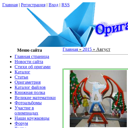
Главная
|
Регистрация
|
Вход
|
RSS
Главная
»
2015
»
Август
Меню сайта
Главная страница
Новости сайта
Cтихи об оригами
Каталог
Статьи
Оригаметрия
Каталог файлов
Книжная полка
Великие математики
Фотоальбомы
Участие в
олимпиадах
Наши кружковцы
Форум