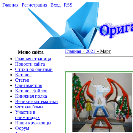
Главная
|
Регистрация
|
Вход
|
RSS
Главная
»
2021
»
Март
Меню сайта
Главная страница
Новости сайта
Cтихи об оригами
Каталог
Статьи
Оригаметрия
Каталог файлов
Книжная полка
Великие математики
Фотоальбомы
Участие в
олимпиадах
Наши кружковцы
Форум