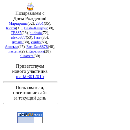
Поздравляем с
Днем Рождения!
Maprapuma
(52)
,
2351
(35)
,
Китти
(31)
,
Basta-Karapys
(39)
,
TESS7
(28)
,
budasia
(72)
,
alex5377
(53)
,
Галя
(35)
,
пузяка
(38)
,
vijuks
(63)
,
Авоська
(47)
,
PartiZan8878
(48)
,
nastena
(29)
,
Каралина
(28)
,
elisaveta
(30)
Приветствуем
нового участника
mark03012015
Пользователи,
посетившие сайт
за текущий день