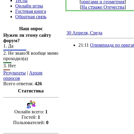
Тесты
[
оригами и геометрия
]
Онлайн игры
[
На страже Отечества
]
Гостевая книга
Обратная связь
Наш опрос
30 Апреля, Среда
Нужен ли этому сайту
форум?
21:11
Олимпиада по оригам
1.
Да
2.
Не знаю/Я вообще мимо
проходил(а)
3.
Нет
Результаты
|
Архив
опросов
Всего ответов:
426
Статистика
Онлайн всего:
1
Гостей:
1
Пользователей:
0