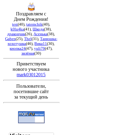
Поздравляем с
Днем Рождения!
test
(40)
,
tatemchik
(40)
,
k0lu4ka
(41)
,
Шкода
(38)
,
дракончик
(26)
,
Асенька
(38)
,
Gaben
(25)
,
Thel
(31)
,
Танюшка-
хохотушка
(46)
,
Вика11
(30)
,
кнопка24
(47)
,
yuli79
(47)
,
зилёная
(30)
Приветствуем
нового участника
mark03012015
Пользователи,
посетившие сайт
за текущий день