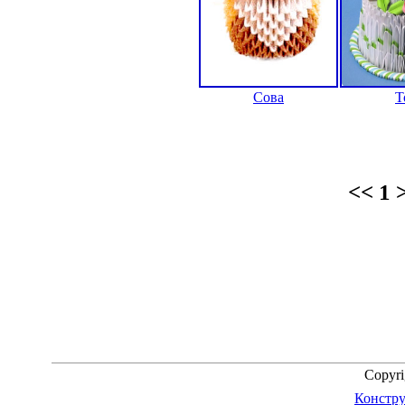
Сова
Т
<< 1 
Copyr
Констру