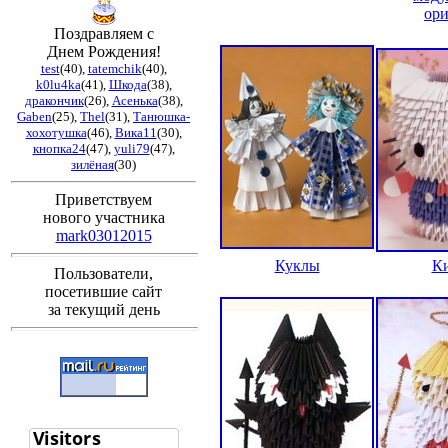
ор
Поздравляем с
Днем Рождения!
test
(40)
,
tatemchik
(40)
,
k0lu4ka
(41)
,
Шкода
(38)
,
дракончик
(26)
,
Асенька
(38)
,
Gaben
(25)
,
Thel
(31)
,
Танюшка-
хохотушка
(46)
,
Вика11
(30)
,
кнопка24
(47)
,
yuli79
(47)
,
зилёная
(30)
Приветствуем
нового участника
mark03012015
Куклы
К
Пользователи,
посетившие сайт
за текущий день