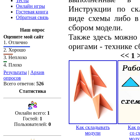
Тесты
Онлайн игры
Инструкции по ск
Гостевая книга
виде схемы либо в
Обратная связь
сбором модели.
Наш опрос
Также здесь можно 
Оцените мой сайт
1.
Отлично
оригами - технике с
2.
Хорошо
<< 1 
3.
Неплохо
4.
Плохо
Результаты
|
Архив
опросов
Всего ответов:
526
Статистика
Онлайн всего:
1
Гостей:
1
Пользователей:
0
Как складывать
Как р
модули
со с
моду