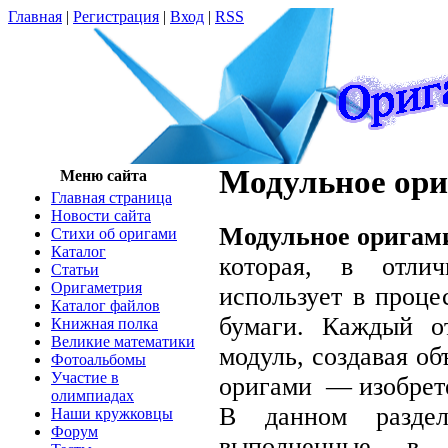
Главная
|
Регистрация
|
Вход
|
RSS
Модульное ор
Меню сайта
Главная страница
Новости сайта
Модульное оригам
Cтихи об оригами
Каталог
которая, в отлич
Статьи
Оригаметрия
использует в проце
Каталог файлов
бумаги.
Каждый от
Книжная полка
Великие математики
модуль,
создавая об
Фотоальбомы
Участие в
оригами — изобрет
олимпиадах
В данном раздел
Наши кружковцы
Форум
выполненные в т