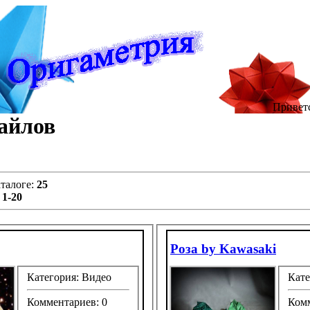
Привет
айлов
аталоге
:
25
:
1-20
Роза by Kawasaki
Категория: Видео
Кате
Комментариев: 0
Комм