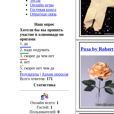
Тесты
Онлайн игры
Гостевая книга
Обратная связь
Наш опрос
Хотели бы вы принять
участие в олимпиаде по
оригами
1.
да
Роза by Robert
2.
надо подумать
3.
скорее да чем нет
4.
нет
5.
скорее нет чем да
Результаты
|
Архив опросов
Всего ответов:
171
Статистика
Онлайн всего:
1
Гостей:
1
Пользователей:
0