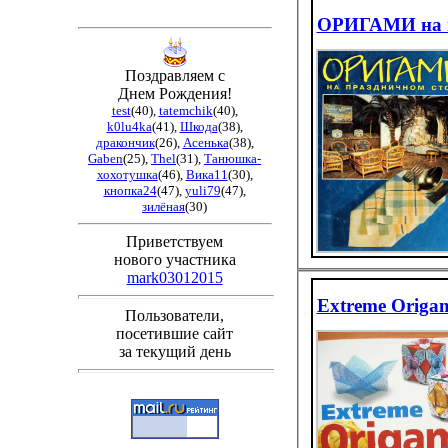
ОРИГАМИ на п
Поздравляем с
Днем Рождения!
test
(40)
,
tatemchik
(40)
,
k0lu4ka
(41)
,
Шкода
(38)
,
дракончик
(26)
,
Асенька
(38)
,
Gaben
(25)
,
Thel
(31)
,
Танюшка-
хохотушка
(46)
,
Вика11
(30)
,
кнопка24
(47)
,
yuli79
(47)
,
зилёная
(30)
Приветствуем
нового участника
mark03012015
Extreme Origa
Пользователи,
посетившие сайт
за текущий день