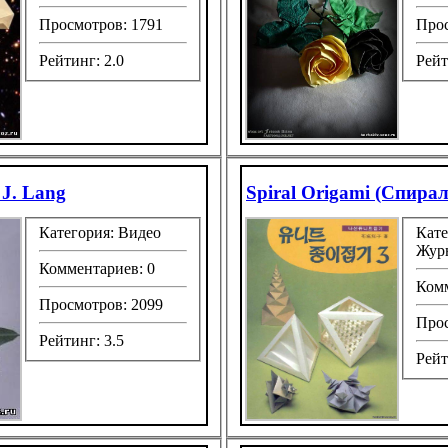
Просмотров: 1791
Прос
Рейтинг: 2.0
Рейт
 J. Lang
Spiral Origami (Спира
Категория: Видео
Кате
Жур
Комментариев: 0
Комм
Просмотров: 2099
Прос
Рейтинг: 3.5
Рейт