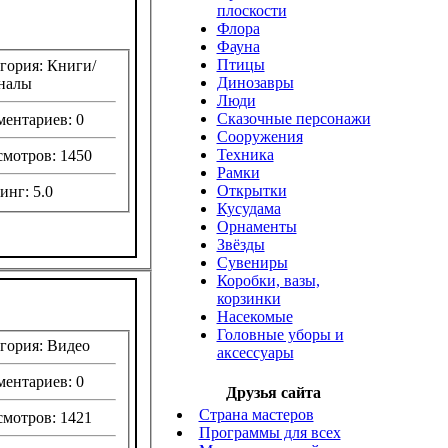
плоскости
Флора
Фауна
Птицы
гория: Книги/
Динозавры
налы
Люди
Сказочные персонажи
ентариев: 0
Сооружения
Техника
мотров: 1450
Рамки
Открытки
инг: 5.0
Кусудама
Орнаменты
Звёзды
Сувениры
Коробки, вазы,
корзинки
Насекомые
Головные уборы и
гория: Видео
аксессуары
ентариев: 0
Друзья сайта
Страна мастеров
мотров: 1421
Программы для всех