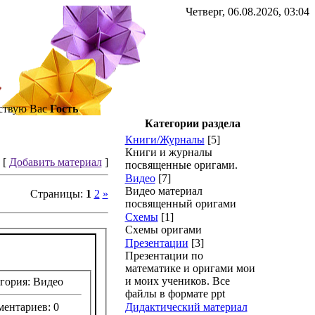
Четверг, 06.08.2026, 03:04
ствую Вас
Гость
Категории раздела
Книги/Журналы
[5]
Книги и журналы
[
Добавить материал
]
посвященные оригами.
Видео
[7]
Видео материал
Страницы
:
1
2
»
посвященный оригами
Схемы
[1]
Схемы оригами
Презентации
[3]
Презентации по
математике и оригами мои
и моих учеников. Все
гория: Видео
файлы в формате ppt
ентариев: 0
Дидактический материал