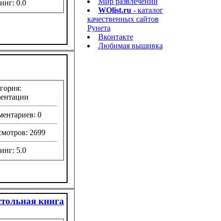
Мир развлечений
инг: 0.0
WOlist.ru
- каталог
качественных сайтов
Рунета
Вконтакте
Любимая вышивка
гория:
зентации
ентариев: 0
мотров: 2699
инг: 5.0
тольная книга