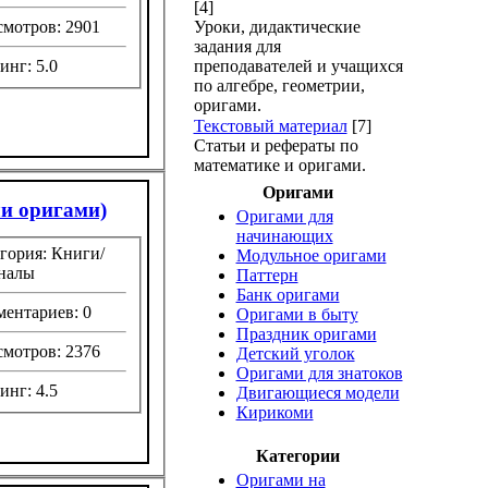
[4]
мотров: 2901
Уроки, дидактические
задания для
инг: 5.0
преподавателей и учащихся
по алгебре, геометрии,
оригами.
Текстовый материал
[7]
Cтатьи и рефераты по
математике и оригами.
Оригами
ли оригами)
Оригами для
начинающих
гория: Книги/
Модульное оригами
налы
Паттерн
Банк оригами
ентариев: 0
Оригами в быту
Праздник оригами
мотров: 2376
Детский уголок
Оригами для знатоков
инг: 4.5
Двигающиеся модели
Кирикоми
Категории
Оригами на