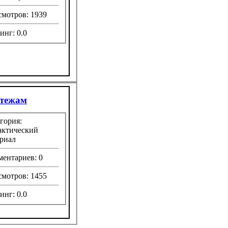
мотров: 1939
инг: 0.0
ртежам
гория:
актический
риал
ентариев: 0
мотров: 1455
инг: 0.0