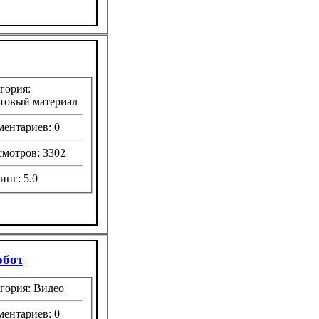
гория:
товый материал
ентариев: 0
мотров: 3302
инг: 5.0
обот
гория: Видео
ентариев: 0