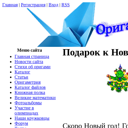
Главная
|
Регистрация
|
Вход
|
RSS
Подарок к Нов
Меню сайта
Главная страница
Новости сайта
Cтихи об оригами
Каталог
Статьи
Оригаметрия
Каталог файлов
Книжная полка
Великие математики
Фотоальбомы
Участие в
олимпиадах
Наши кружковцы
Форум
Скоро Новый год! Г