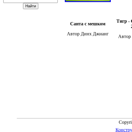
Тигр -
Санта с мешком
Автор Динх Джианг
Автор 
Copyr
Констру