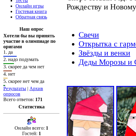
Тесты
Рождеству и Новому
Онлайн игры
Гостевая книга
Обратная связь
Наш опрос
Свечи
Хотели бы вы принять
участие в олимпиаде по
Открытка с гар
оригами
Звёзды и венки
1.
да
2.
надо подумать
Деды Морозы и 
3.
скорее да чем нет
4.
нет
5.
скорее нет чем да
Результаты
|
Архив
опросов
Всего ответов:
171
Статистика
Онлайн всего:
1
Гостей:
1