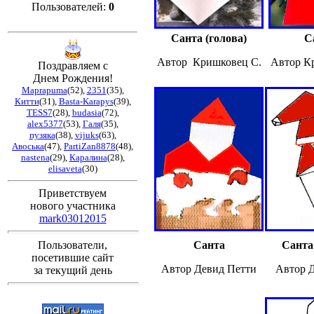
Пользователей:
0
Санта (голова)
С
Автор Кришковец С.
Автор К
Поздравляем с
Днем Рождения!
Maprapuma
(52)
,
2351
(35)
,
Китти
(31)
,
Basta-Karapys
(39)
,
TESS7
(28)
,
budasia
(72)
,
alex5377
(53)
,
Галя
(35)
,
пузяка
(38)
,
vijuks
(63)
,
Авоська
(47)
,
PartiZan8878
(48)
,
nastena
(29)
,
Каралина
(28)
,
elisaveta
(30)
Приветствуем
нового участника
mark03012015
Пользователи,
Санта
Санта
посетившие сайт
Автор Девид Петти
Автор 
за текущий день